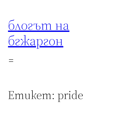
Към
съдържанието
блогът на
бгжаргон
Етикет:
pride