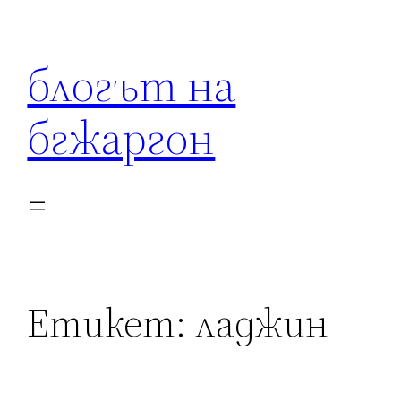
Към
съдържанието
блогът на
бгжаргон
Етикет:
ладжин