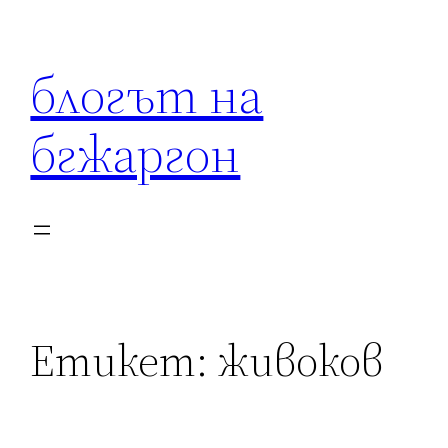
Към
съдържанието
блогът на
бгжаргон
Етикет:
живоков