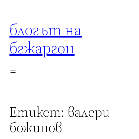
Към
съдържанието
блогът на
бгжаргон
Етикет:
валери
божинов