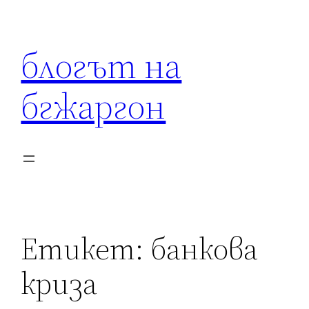
Към
съдържанието
блогът на
бгжаргон
Етикет:
банкова
криза