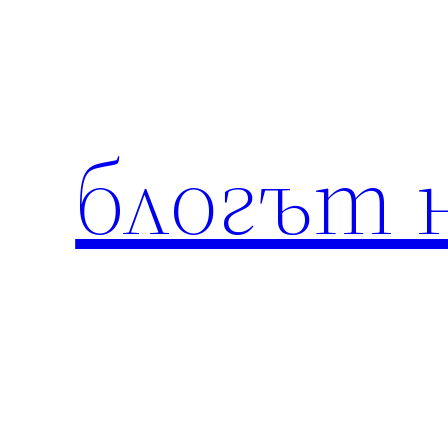
Към
съдържанието
блогът 