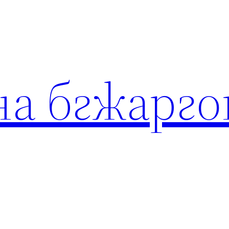
на бгжарго