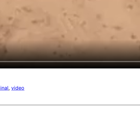
inal
, 
video