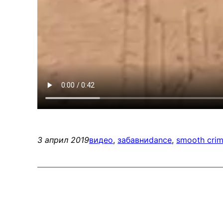
3 април 2019
видео
, 
забавни
dance
, 
smooth crim