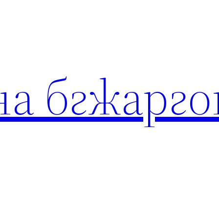
на бгжарго