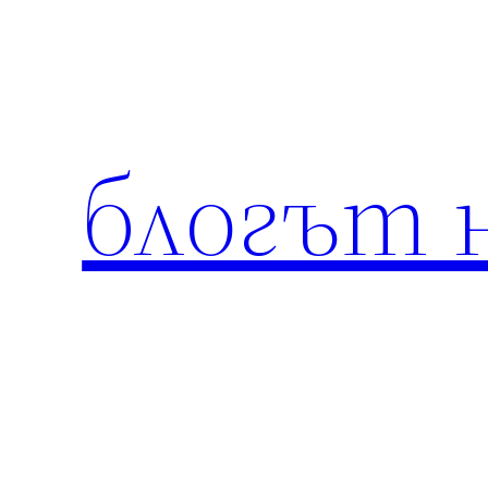
Към
съдържанието
блогът 